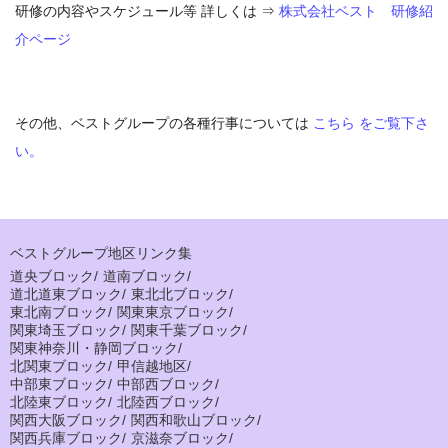
研修の内容やスケジュール等 詳しくは ⇒
株式会社ベスト 研修紹
介ページ
その他、ベストグループの各種行事については
こちら をご覧下さ
い。
ベストグループ地区リンク集
道央ブロック
/
道南ブロック
/
道北道東ブロック
/
東北北ブロック
/
東北南ブロック
/
関東東京ブロック
/
関東埼玉ブロック
/
関東千葉ブロック
/
関東神奈川・静岡ブロック
/
北関東ブロック
/
甲信越地区
/
中部東ブロック
/
中部西ブロック
/
北陸東ブロック
/
北陸西ブロック
/
関西大阪ブロック
/
関西和歌山ブロック
/
関西兵庫ブロック
/
京滋奈ブロック
/